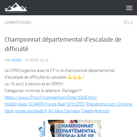
Skip to content
COMPÉTITIONS
0
Championnat départemental d’escalade de
difficulté
PAR
HUGO
·
15 MARS 2018
Le CPAO organise avec le CT14 le championnat départemental
d’escalade de difficulté du calvados
!
Le 15 avril, à Verson et en OPEN !
Catégories minimes à vétérans. Partagez !!!
https://www.ffme.fr/competition/fiche/5306.html
HoldOn
Isatix
SCARPA France
Beal
SKYLOTEC
Rokodromo.com Climbing
holds
prises-escalade.fr
Au Vieux Campeur
Cheeta
#
verson