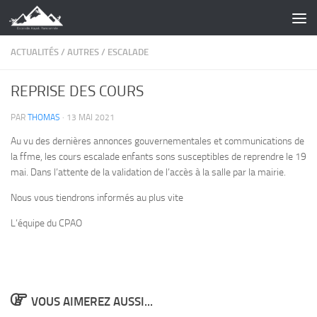
Skip to content
ACTUALITÉS
/
AUTRES
/
ESCALADE
REPRISE DES COURS
PAR
THOMAS
·
13 MAI 2021
Au vu des dernières annonces gouvernementales et communications de
la ffme, les cours escalade enfants sons susceptibles de reprendre le 19
mai. Dans l’attente de la validation de l’accès à la salle par la mairie.
Nous vous tiendrons informés au plus vite
L’équipe du CPAO
VOUS AIMEREZ AUSSI...