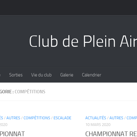
Club de Plein Ai
e
Sorties
Vie du club
Galerie
Calendrier
GORIE :
COMPÉTITIONS
ÉS
/
AUTRES
/
COMPÉTITIONS
/
ESCALADE
ACTUALITÉS
/
AUTRES
/
COMP
2020
10 MARS 2020
PIONNAT
CHAMPIONNAT RE