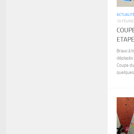
ACTUALIT
10 FÉVRIE
COUPE
ETAPE
Bravo à t
déplacés 
Coupe du 
quelques