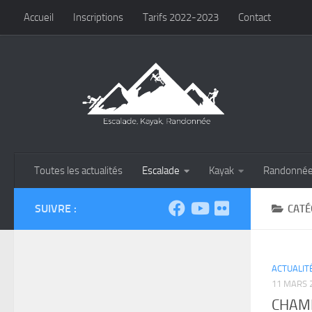
Accueil
Inscriptions
Tarifs 2022-2023
Contact
Skip to content
Toutes les actualités
Escalade
Kayak
Randonné
SUIVRE :
CATÉ
ACTUALIT
11 MARS 
CHAM