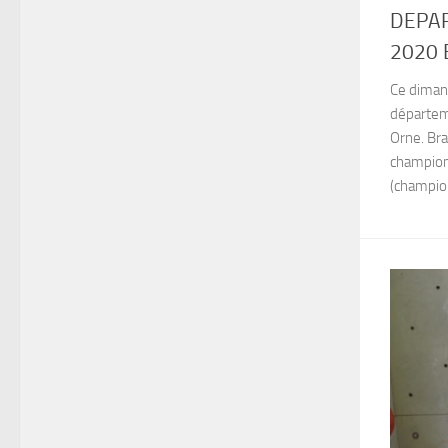
DEPAR
2020 
Ce dimanc
départeme
Orne. Bra
champion
(champion