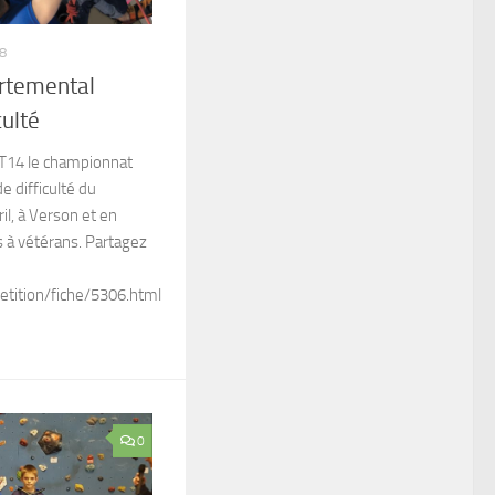
8
rtemental
culté
CT14 le championnat
 difficulté du
ril, à Verson et en
 à vétérans. Partagez
tition/fiche/5306.html
0