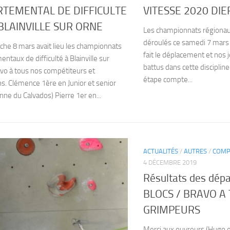
TEMENTAL DE DIFFICULTE
VITESSE 2020 DIE
BLAINVILLE SUR ORNE
Les championnats régionau
déroulés ce samedi 7 mars
he 8 mars avait lieu les championnats
fait le déplacement et nos 
ntaux de difficulté à Blainville sur
battus dans cette discipline
vo à tous nos compétiteurs et
étape compte...
s. Clémence 1ère en Junior et senior
ne du Calvados) Pierre 1er en...
ACTUALITÉS
/
AUTRES
/
COMP
4 DÉCEMBRE 2019
Résultats des dép
BLOCS / BRAVO A
GRIMPEURS
Merci aux ouvreurs (Hugo e