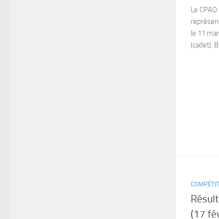
Le CPAO f
représent
le 11 ma
(cadet). 
COMPÉTIT
Résult
(17 fé