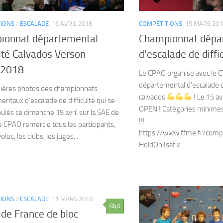
IONS
/
ESCALADE
16 AVRIL 2018
COMPÉTITIONS
15 MARS 201
ionnat départemental
Championnat dépa
ulté Calvados Verson
d’escalade de diffi
.2018
Le CPAO organise avec le 
départemental d’escalade de
ières photos des championnats
calvados
! Le 15 av
ntaux d’escalade de difficulté qui se
OPEN ! Catégories minimes
ulés ce dimanche 15 avril sur la SAE de
!!!
e CPAO remercie tous les participants,
https://www.ffme.fr/compe
les, les clubs, les juges,...
HoldOn Isatix...
IONS
/
ESCALADE
11 MARS 2018
0
de France de bloc