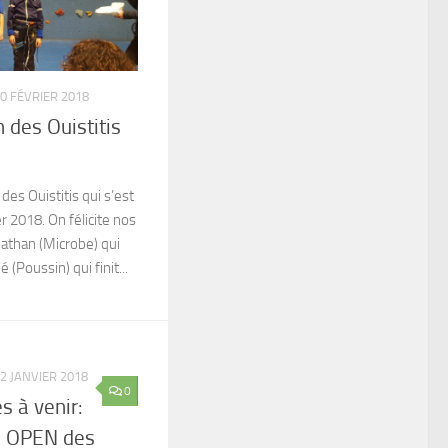
0 FÉVRIER 2018
 des Ouistitis
 des Ouistitis qui s’est
er 2018. On félicite nos
Nathan (Microbe) qui
(Poussin) qui finit...
2 JANVIER 2018
0
s à venir:
, OPEN des