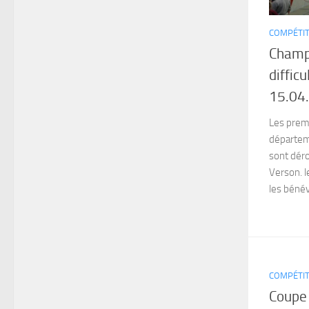
COMPÉTIT
Champ
diffic
15.04
Les prem
départeme
sont déro
Verson. l
les bénévo
COMPÉTIT
Coupe 