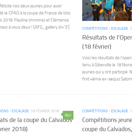
élicite nos deux jeunes pour avoir
é le CPAO à la coupe de France de bloc
rs 2018: Pauline (minime) et Clémence
Bravo à vous deux ! [AFG_gallery id=’3′]
COMPÉTITIONS
/
ESCALADE
2
Résultats de l’Open
(18 février)
Voici les résultats de l’open
tenu à Giberville le 18 févri
jeunes qui y ont participé: 
finit 4ème ex-aequo Salomé 
IONS
/
ESCALADE
19 FÉVRIER 2018
COMPÉTITIONS
/
ESCALADE
1
0
ats de la coupe du Calvados
Compétitions jeune
vrier 2018)
coupe du Calvados