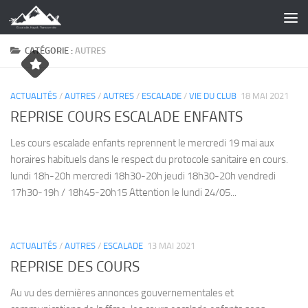
Skip to content
CATÉGORIE :
AUTRES
ACTUALITÉS
/
AUTRES
/
AUTRES
/
ESCALADE
/
VIE DU CLUB
18 MAI 2021
REPRISE COURS ESCALADE ENFANTS
Les cours escalade enfants reprennent le mercredi 19 mai aux
horaires habituels dans le respect du protocole sanitaire en cours.
lundi 18h-20h mercredi 18h30-20h jeudi 18h30-20h vendredi
17h30-19h / 18h45-20h15 Attention le lundi 24/05...
ACTUALITÉS
/
AUTRES
/
ESCALADE
13 MAI 2021
REPRISE DES COURS
Au vu des dernières annonces gouvernementales et